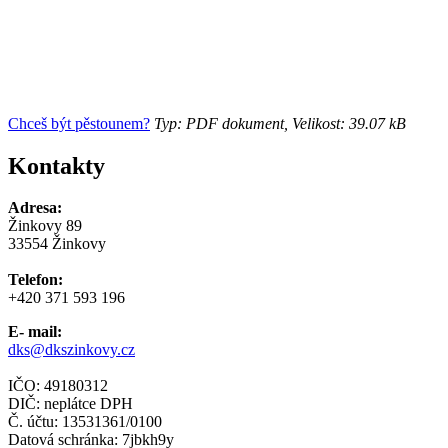
Chceš být pěstounem?
Typ: PDF dokument, Velikost: 39.07 kB
Kontakty
Adresa:
Žinkovy 89
33554 Žinkovy
Telefon:
+420 371 593 196
E- mail:
dks@dkszinkovy.cz
IČO: 49180312
DIČ: neplátce DPH
Č. účtu: 13531361/0100
Datová schránka: 7jbkh9y