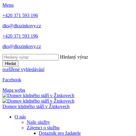
Menu
+420 371 593 196
dks@dkszinkovy.cz
+420 371 593 196
dks@dkszinkovy.cz
Hledaný výraz
Hledat
rozšířené vyhledávání
Facebook
Mapa webu
Domov klidného stáří
v Žinkovech
O nás
Naše služby
Zájemci o službu
Dotazník pro žadatele