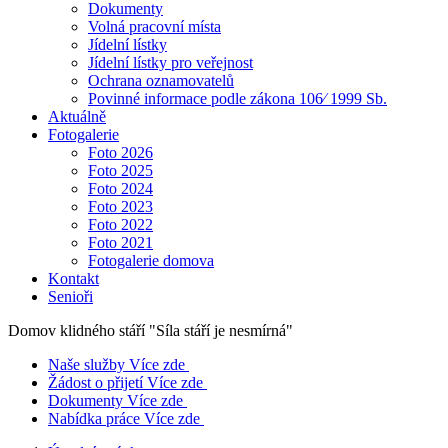
Dokumenty
Volná pracovní místa
Jídelní lístky
Jídelní lístky pro veřejnost
Ochrana oznamovatelů
Povinné informace podle zákona 106⁄ 1999 Sb.
Aktuálně
Fotogalerie
Foto 2026
Foto 2025
Foto 2024
Foto 2023
Foto 2022
Foto 2021
Fotogalerie domova
Kontakt
Senioři
Domov klidného stáří
"Síla stáří je nesmírná"
Naše služby
Více zde
Žádost o přijetí
Více zde
Dokumenty
Více zde
Nabídka práce
Více zde