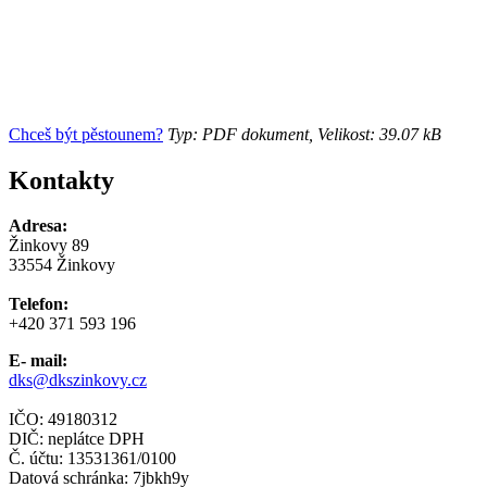
Chceš být pěstounem?
Typ: PDF dokument, Velikost: 39.07 kB
Kontakty
Adresa:
Žinkovy 89
33554 Žinkovy
Telefon:
+420 371 593 196
E- mail:
dks@dkszinkovy.cz
IČO: 49180312
DIČ: neplátce DPH
Č. účtu: 13531361/0100
Datová schránka: 7jbkh9y