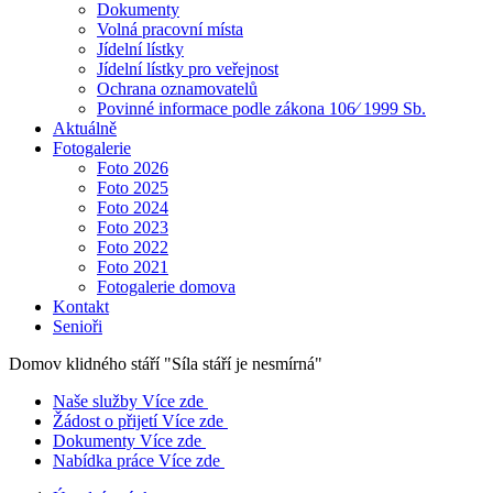
Dokumenty
Volná pracovní místa
Jídelní lístky
Jídelní lístky pro veřejnost
Ochrana oznamovatelů
Povinné informace podle zákona 106⁄ 1999 Sb.
Aktuálně
Fotogalerie
Foto 2026
Foto 2025
Foto 2024
Foto 2023
Foto 2022
Foto 2021
Fotogalerie domova
Kontakt
Senioři
Domov klidného stáří
"Síla stáří je nesmírná"
Naše služby
Více zde
Žádost o přijetí
Více zde
Dokumenty
Více zde
Nabídka práce
Více zde