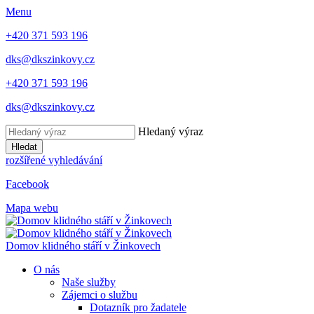
Menu
+420 371 593 196
dks@dkszinkovy.cz
+420 371 593 196
dks@dkszinkovy.cz
Hledaný výraz
Hledat
rozšířené vyhledávání
Facebook
Mapa webu
Domov klidného stáří
v Žinkovech
O nás
Naše služby
Zájemci o službu
Dotazník pro žadatele