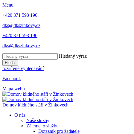
Menu
+420 371 593 196
dks@dkszinkovy.cz
+420 371 593 196
dks@dkszinkovy.cz
Hledaný výraz
Hledat
rozšířené vyhledávání
Facebook
Mapa webu
Domov klidného stáří
v Žinkovech
O nás
Naše služby
Zájemci o službu
Dotazník pro žadatele