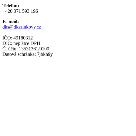
Telefon:
+420 371 593 196
E- mail:
dks@dkszinkovy.cz
IČO: 49180312
DIČ: neplátce DPH
Č. účtu: 13531361/0100
Datová schránka: 7jbkh9y