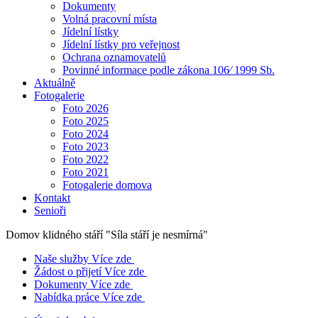
Dokumenty
Volná pracovní místa
Jídelní lístky
Jídelní lístky pro veřejnost
Ochrana oznamovatelů
Povinné informace podle zákona 106⁄ 1999 Sb.
Aktuálně
Fotogalerie
Foto 2026
Foto 2025
Foto 2024
Foto 2023
Foto 2022
Foto 2021
Fotogalerie domova
Kontakt
Senioři
Domov klidného stáří
"Síla stáří je nesmírná"
Naše služby
Více zde
Žádost o přijetí
Více zde
Dokumenty
Více zde
Nabídka práce
Více zde