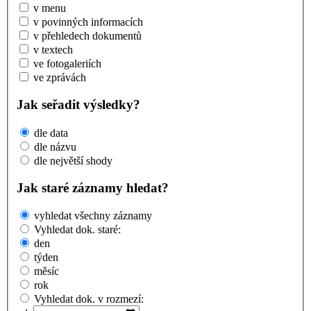
v menu
v povinných informacích
v přehledech dokumentů
v textech
ve fotogaleriích
ve zprávách
Jak seřadit výsledky?
dle data
dle názvu
dle největší shody
Jak staré záznamy hledat?
vyhledat všechny záznamy
Vyhledat dok. staré:
den
týden
měsíc
rok
Vyhledat dok. v rozmezí: