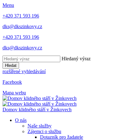
Menu
+420 371 593 196
dks@dkszinkovy.cz
+420 371 593 196
dks@dkszinkovy.cz
Hledaný výraz
Hledat
rozšířené vyhledávání
Facebook
Mapa webu
Domov klidného stáří
v Žinkovech
O nás
Naše služby
Zájemci o službu
Dotazník pro žadatele