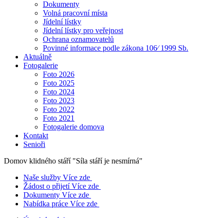
Dokumenty
Volná pracovní místa
Jídelní lístky
Jídelní lístky pro veřejnost
Ochrana oznamovatelů
Povinné informace podle zákona 106⁄ 1999 Sb.
Aktuálně
Fotogalerie
Foto 2026
Foto 2025
Foto 2024
Foto 2023
Foto 2022
Foto 2021
Fotogalerie domova
Kontakt
Senioři
Domov klidného stáří
"Síla stáří je nesmírná"
Naše služby
Více zde
Žádost o přijetí
Více zde
Dokumenty
Více zde
Nabídka práce
Více zde