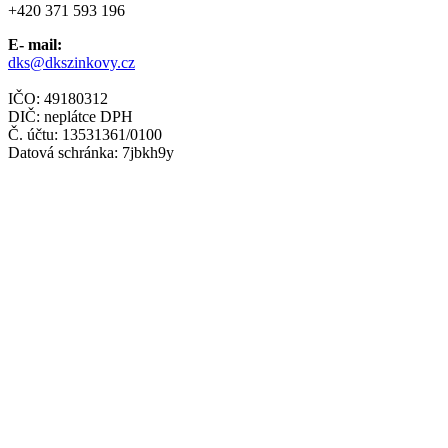
+420 371 593 196
E- mail:
dks@dkszinkovy.cz
IČO: 49180312
DIČ: neplátce DPH
Č. účtu: 13531361/0100
Datová schránka: 7jbkh9y