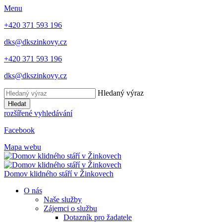
Menu
+420 371 593 196
dks@dkszinkovy.cz
+420 371 593 196
dks@dkszinkovy.cz
Hledaný výraz
Hledat
rozšířené vyhledávání
Facebook
Mapa webu
Domov klidného stáří
v Žinkovech
O nás
Naše služby
Zájemci o službu
Dotazník pro žadatele