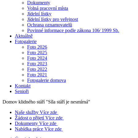
Dokumenty
Volná pracovní místa
Jídelní lístky
Jídelní lístky pro veřejnost
Ochrana oznamovatelů
Povinné informace podle zákona 106⁄ 1999 Sb.
Aktuálně
Fotogalerie
Foto 2026
Foto 2025
Foto 2024
Foto 2023
Foto 2022
Foto 2021
Fotogalerie domova
Kontakt
Senioři
Domov klidného stáří
"Síla stáří je nesmírná"
Naše služby
Více zde
Žádost o přijetí
Více zde
Dokumenty
Více zde
Nabídka práce
Více zde