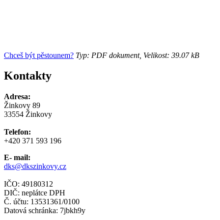
Chceš být pěstounem?
Typ: PDF dokument, Velikost: 39.07 kB
Kontakty
Adresa:
Žinkovy 89
33554 Žinkovy
Telefon:
+420 371 593 196
E- mail:
dks@dkszinkovy.cz
IČO: 49180312
DIČ: neplátce DPH
Č. účtu: 13531361/0100
Datová schránka: 7jbkh9y