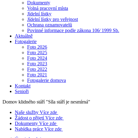
Dokumenty
Volná pracovní místa
Jídelní lístky
Jídelní lístky pro veřejnost
Ochrana oznamovatelů
Povinné informace podle zákona 106⁄ 1999 Sb.
Aktuálně
Fotogalerie
Foto 2026
Foto 2025
Foto 2024
Foto 2023
Foto 2022
Foto 2021
Fotogalerie domova
Kontakt
Senioři
Domov klidného stáří
"Síla stáří je nesmírná"
Naše služby
Více zde
Žádost o přijetí
Více zde
Dokumenty
Více zde
Nabídka práce
Více zde