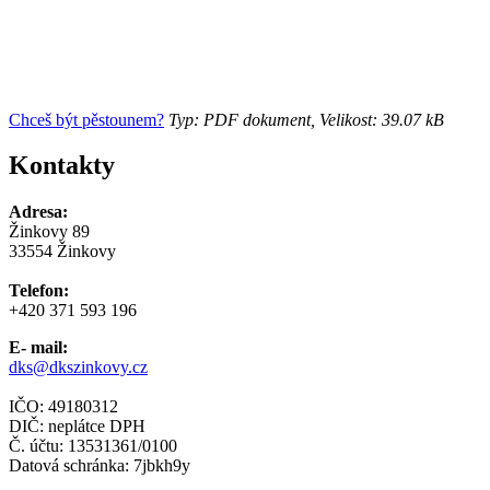
Chceš být pěstounem?
Typ: PDF dokument, Velikost: 39.07 kB
Kontakty
Adresa:
Žinkovy 89
33554 Žinkovy
Telefon:
+420 371 593 196
E- mail:
dks@dkszinkovy.cz
IČO: 49180312
DIČ: neplátce DPH
Č. účtu: 13531361/0100
Datová schránka: 7jbkh9y