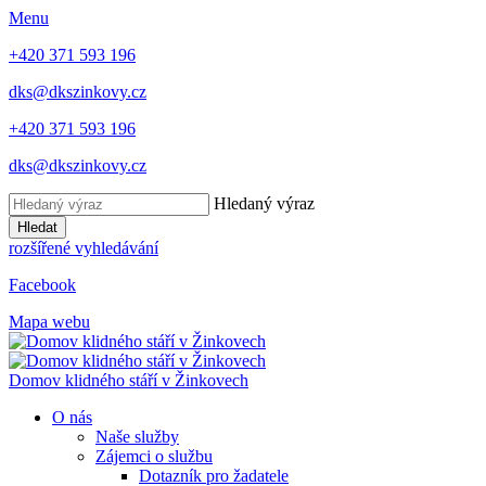
Menu
+420 371 593 196
dks@dkszinkovy.cz
+420 371 593 196
dks@dkszinkovy.cz
Hledaný výraz
Hledat
rozšířené vyhledávání
Facebook
Mapa webu
Domov klidného stáří
v Žinkovech
O nás
Naše služby
Zájemci o službu
Dotazník pro žadatele