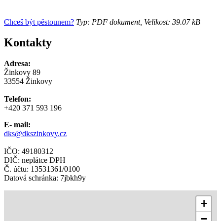
Chceš být pěstounem?
Typ: PDF dokument, Velikost: 39.07 kB
Kontakty
Adresa:
Žinkovy 89
33554 Žinkovy
Telefon:
+420 371 593 196
E- mail:
dks@dkszinkovy.cz
IČO: 49180312
DIČ: neplátce DPH
Č. účtu: 13531361/0100
Datová schránka: 7jbkh9y
+
−