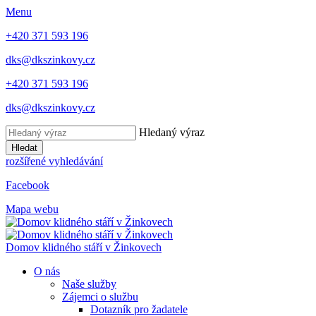
Menu
+420 371 593 196
dks@dkszinkovy.cz
+420 371 593 196
dks@dkszinkovy.cz
Hledaný výraz
Hledat
rozšířené vyhledávání
Facebook
Mapa webu
Domov klidného stáří
v Žinkovech
O nás
Naše služby
Zájemci o službu
Dotazník pro žadatele