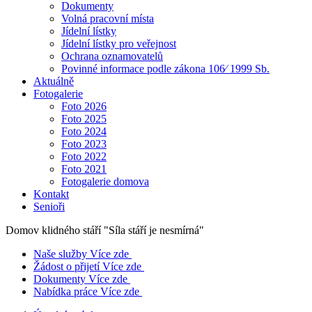
Dokumenty
Volná pracovní místa
Jídelní lístky
Jídelní lístky pro veřejnost
Ochrana oznamovatelů
Povinné informace podle zákona 106⁄ 1999 Sb.
Aktuálně
Fotogalerie
Foto 2026
Foto 2025
Foto 2024
Foto 2023
Foto 2022
Foto 2021
Fotogalerie domova
Kontakt
Senioři
Domov klidného stáří
"Síla stáří je nesmírná"
Naše služby
Více zde
Žádost o přijetí
Více zde
Dokumenty
Více zde
Nabídka práce
Více zde