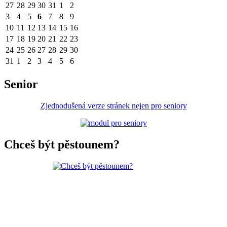
27
28
29
30
31
1
2
3
4
5
6
7
8
9
10
11
12
13
14
15
16
17
18
19
20
21
22
23
24
25
26
27
28
29
30
31
1
2
3
4
5
6
Senior
Zjednodušená verze stránek nejen pro seniory
Chceš být pěstounem?